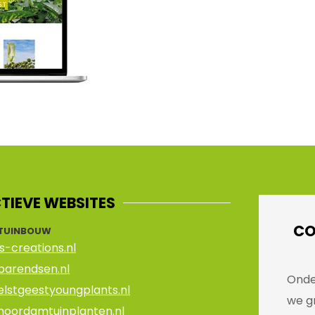
TIEVE WEBSITES
CO
TUINBOUW
js-creations.nl
barendsen.nl
Onde
elstgeestyoungplants.nl
we g
noordamtuinplanten.nl