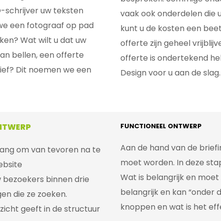
O-schrijver uw teksten
vaak ook onderdelen die u
t we een fotograaf op pad
kunt u de kosten een beet
iken? Wat wilt u dat uw
offerte zijn geheel vrijbli
an bellen, een offerte
offerte is ondertekend 
rief? Dit noemen we een
Design voor u aan de slag.
ONTWERP
FUNCTIONEEL ONTWERP
Aan de hand van de brief
lang om van tevoren na te
moet worden. In deze stap
ebsite
Wat is belangrijk en moet 
w bezoekers binnen drie
belangrijk en kan “onder
gen die ze zoeken.
knoppen en wat is het eff
cht geeft in de structuur