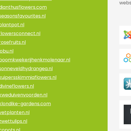
webs
dianthusflowers.com
seasonsfavourites.nl
plantpot.nl
flowersconnect.nl
rosefruits.nl
jobu.nl
boomkwekerijhenkmolenaar.nl
sonneveldhydrangea.nl
kuipersskimmiaflowers.nl
divineflowers.nl
kweduivenvoorden.nl
klondike-gardens.com
vetplanten.nl
zwettulips.nl
copots.nl