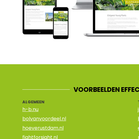
VOORBEELDEN EFFEC
ALGEMEEN
h-b.nu
bolvanvoordeel.nl
hoeverustdam.nl
fightforsight.nl