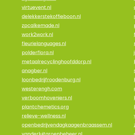
virtuevent.nl
delekkerstekoffieboon.nl
zpcalkemade.nl
work2work.nl
fleurielanguages.nl
polderflora.nl
metaalrecyclinghoofddorp.nl
anagber.nl
loonbedrijfroodenburg.nl
westerengh.com
verboomhoveniers.nl
plantchemetics.org
relieve-wellness.nl
openbedrijvendagkaagenbraassem.nl
vanderluitgroenbeheer.nl