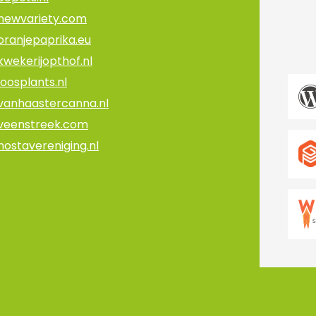
newvariety.com
oranjepaprika.eu
kwekerijopthof.nl
loosplants.nl
vanhaastercanna.nl
veenstreek.com
hostavereniging.nl