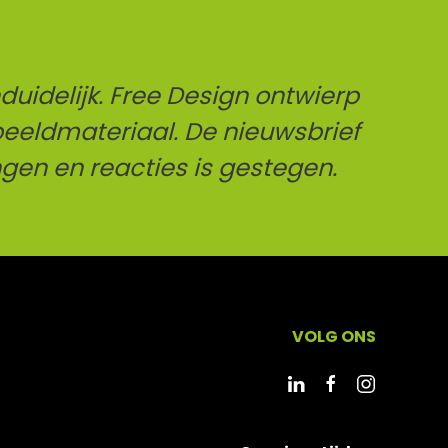
uidelijk. Free Design ontwierp
 beeldmateriaal. De nieuwsbrief
gen en reacties is gestegen.
VOLG ONS