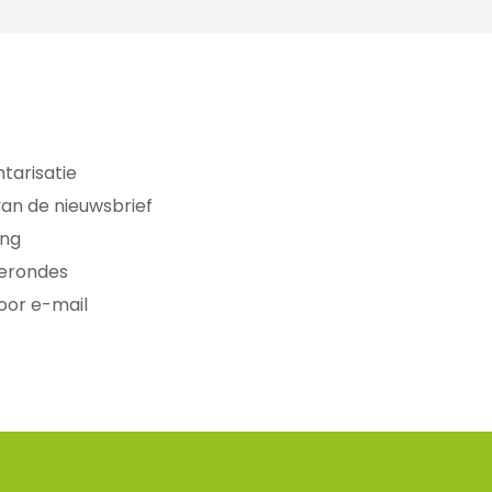
tarisatie
van de nieuwsbrief
ing
ierondes
oor e-mail