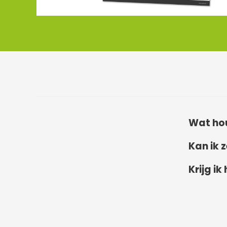
Wat hou
Kan ik 
Krijg i