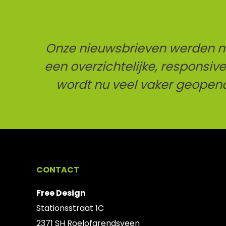
Onze nieuwsbrieven werden nau
een overzichtelijke, responsiv
wordt nu veel vaker geopend
CONTACT
Free Design
Stationsstraat 1C
2371 SH Roelofarendsveen