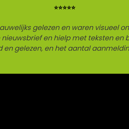
⭐⭐⭐⭐⭐
welijks gelezen en waren visueel ond
e nieuwsbrief en hielp met teksten en
 en gelezen, en het aantal aanmeldin